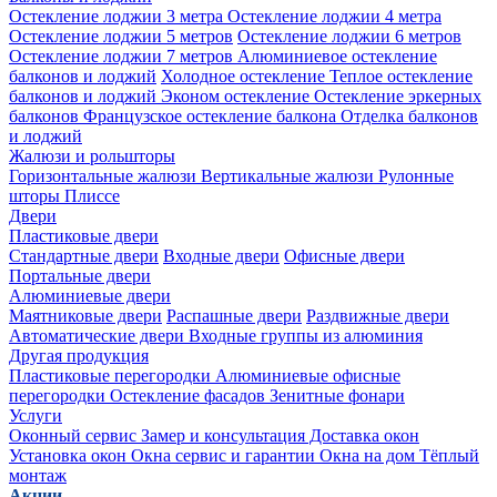
Остекление лоджии 3 метра
Остекление лоджии 4 метра
Остекление лоджии 5 метров
Остекление лоджии 6 метров
Остекление лоджии 7 метров
Алюминиевое остекление
балконов и лоджий
Холодное остекление
Теплое остекление
балконов и лоджий
Эконом остекление
Остекление эркерных
балконов
Французское остекление балкона
Отделка балконов
и лоджий
Жалюзи и рольшторы
Горизонтальные жалюзи
Вертикальные жалюзи
Рулонные
шторы
Плиссе
Двери
Пластиковые двери
Стандартные двери
Входные двери
Офисные двери
Портальные двери
Алюминиевые двери
Маятниковые двери
Распашные двери
Раздвижные двери
Автоматические двери
Входные группы из алюминия
Другая продукция
Пластиковые перегородки
Алюминиевые офисные
перегородки
Остекление фасадов
Зенитные фонари
Услуги
Оконный сервис
Замер и консультация
Доставка окон
Установка окон
Окна сервис и гарантии
Окна на дом
Тёплый
монтаж
Акции