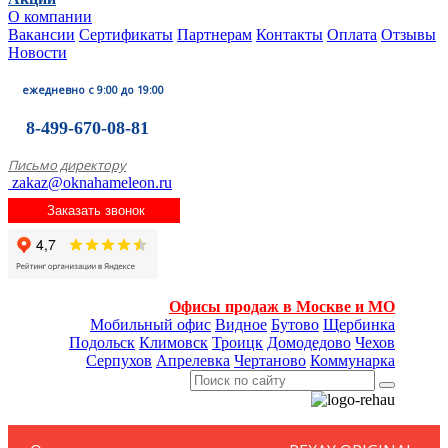
О компании
Вакансии
Сертификаты
Партнерам
Контакты
Оплата
Отзывы
Новости
ежедневно с 9:00 до 19:00
8-499-670-08-81
Письмо директору
zakaz@oknahameleon.ru
Заказать звонок
Офисы продаж в Москве и МО
Мобильный офис
Видное
Бутово
Щербинка
Подольск
Климовск
Троицк
Домодедово
Чехов
Серпухов
Апрелевка
Чертаново
Коммунарка