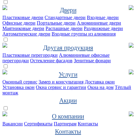
Двери
Пластиковые двери
Стандартные двери
Входные двери
Офисные двери
Портальные двери
Алюминиевые двери
Маятниковые двери
Распашные двери
Раздвижные двери
Автоматические двери
Входные группы из алюминия
Другая продукция
Пластиковые перегородки
Алюминиевые офисные
перегородки
Остекление фасадов
Зенитные фонари
Услуги
Оконный сервис
Замер и консультация
Доставка окон
Установка окон
Окна сервис и гарантии
Окна на дом
Тёплый
монтаж
Акции
О компании
Вакансии
Сертификаты
Партнерам
Контакты
Контакты