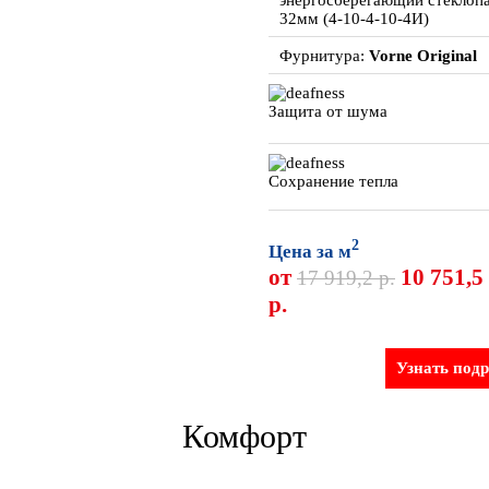
32мм (4-10-4-10-4И)
Фурнитура:
Vorne Original
Защита от шума
Сохранение тепла
2
Цена за м
от
10 751,5
17 919,2 р.
р.
Узнать под
Комфорт