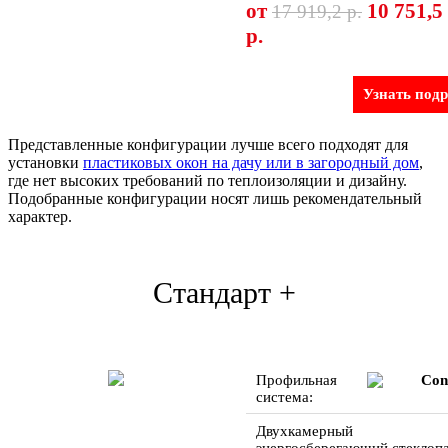
от
10 751,5
17 919,2 р.
р.
Узнать под
Представленные конфигурации лучше всего подходят для
установки
пластиковых окон на дачу или в загородный дом
,
где нет высоких требований по теплоизоляции и дизайну.
Подобранные конфигурации носят лишь рекомендательный
характер.
Стандарт +
Профильная
Con
система:
Двухкамерный
энергосберегающий стеклопа