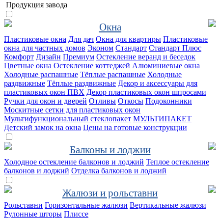
Продукция завода
Окна
Пластиковые окна
Для дач
Окна для квартиры
Пластиковые
окна для частных домов
Эконом
Стандарт
Стандарт Плюс
Комфорт
Дизайн
Премиум
Остекление веранд и беседок
Цветные окна
Остекление коттеджей
Алюминиевые окна
Холодные распашные
Тёплые распашные
Холодные
раздвижные
Тёплые раздвижные
Декор и аксессуары для
пластиковых окон ПВХ
Декор пластиковых окон шпросами
Ручки для окон и дверей
Отливы
Откосы
Подоконники
Москитные сетки для пластиковых окон
Мультифункциональный стеклопакет
МУЛЬТИПАКЕТ
Детский замок на окна
Цены на готовые конструкции
Балконы и лоджии
Холодное остекление балконов и лоджий
Теплое остекление
балконов и лоджий
Отделка балконов и лоджий
Жалюзи и рольставни
Рольставни
Горизонтальные жалюзи
Вертикальные жалюзи
Рулонные шторы
Плиссе