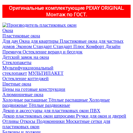
Оригинальные комплектующие PEXAY ORIGINAL.
Монтаж по ГОСТ.
Окна
Пластиковые окна
Для дач
Окна для квартиры
Пластиковые окна для частных
домов
Эконом
Стандарт
Стандарт Плюс
Комфорт
Дизайн
Премиум
Остекление веранд и беседок
Детский замок на окна
Стеклопакеты
Мультифункциональный
стеклопакет
МУЛЬТИПАКЕТ
Остекление коттеджей
Цветные окна
Цены на готовые конструкции
Алюминиевые окна
Холодные распашные
Тёплые распашные
Холодные
раздвижные
Тёплые раздвижные
Декор и аксессуары для пластиковых окон ПВХ
Декор пластиковых окон шпросами
Ручки для окон и дверей
Отливы
Откосы
Подоконники
Москитные сетки для
пластиковых окон
Балконы и лоджии