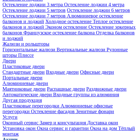
Остекление лоджии 3 метра
Остекление лоджии 4 метра
Остекление лоджии 5 метров
Остекление лоджии 6 метров
Остекление лоджии 7 метров
Алюминиевое остекление
балконов и лоджий
Холодное остекление
Теплое остекление
балконов и лоджий
Эконом остекление
Остекление эркерных
балконов
Французское остекление балкона
Отделка балконов
и лоджий
Жалюзи и рольшторы
Горизонтальные жалюзи
Вертикальные жалюзи
Рулонные
шторы
Плиссе
Двери
Пластиковые двери
Стандартные двери
Входные двери
Офисные двери
Портальные двери
Алюминиевые двери
Маятниковые двери
Распашные двери
Раздвижные двери
Автоматические двери
Входные группы из алюминия
Другая продукция
Пластиковые перегородки
Алюминиевые офисные
перегородки
Остекление фасадов
Зенитные фонари
Услуги
Оконный сервис
Замер и консультация
Доставка окон
Установка окон
Окна сервис и гарантии
Окна на дом
Тёплый
монтаж
Акции