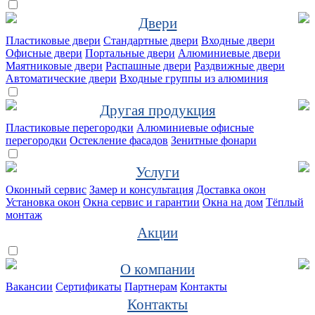
Двери
Пластиковые двери
Стандартные двери
Входные двери
Офисные двери
Портальные двери
Алюминиевые двери
Маятниковые двери
Распашные двери
Раздвижные двери
Автоматические двери
Входные группы из алюминия
Другая продукция
Пластиковые перегородки
Алюминиевые офисные
перегородки
Остекление фасадов
Зенитные фонари
Услуги
Оконный сервис
Замер и консультация
Доставка окон
Установка окон
Окна сервис и гарантии
Окна на дом
Тёплый
монтаж
Акции
О компании
Вакансии
Сертификаты
Партнерам
Контакты
Контакты