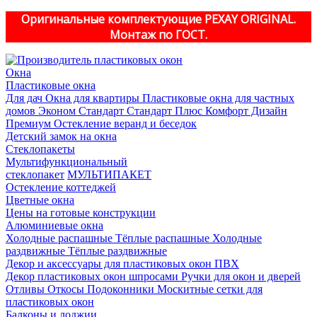
Оригинальные комплектующие PEXAY ORIGINAL.
Монтаж по ГОСТ.
Окна
Пластиковые окна
Для дач
Окна для квартиры
Пластиковые окна для частных
домов
Эконом
Стандарт
Стандарт Плюс
Комфорт
Дизайн
Премиум
Остекление веранд и беседок
Детский замок на окна
Стеклопакеты
Мультифункциональный
стеклопакет
МУЛЬТИПАКЕТ
Остекление коттеджей
Цветные окна
Цены на готовые конструкции
Алюминиевые окна
Холодные распашные
Тёплые распашные
Холодные
раздвижные
Тёплые раздвижные
Декор и аксессуары для пластиковых окон ПВХ
Декор пластиковых окон шпросами
Ручки для окон и дверей
Отливы
Откосы
Подоконники
Москитные сетки для
пластиковых окон
Балконы и лоджии