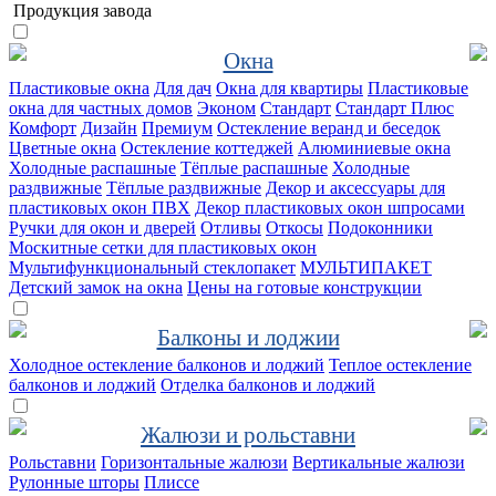
Продукция завода
Окна
Пластиковые окна
Для дач
Окна для квартиры
Пластиковые
окна для частных домов
Эконом
Стандарт
Стандарт Плюс
Комфорт
Дизайн
Премиум
Остекление веранд и беседок
Цветные окна
Остекление коттеджей
Алюминиевые окна
Холодные распашные
Тёплые распашные
Холодные
раздвижные
Тёплые раздвижные
Декор и аксессуары для
пластиковых окон ПВХ
Декор пластиковых окон шпросами
Ручки для окон и дверей
Отливы
Откосы
Подоконники
Москитные сетки для пластиковых окон
Мультифункциональный стеклопакет
МУЛЬТИПАКЕТ
Детский замок на окна
Цены на готовые конструкции
Балконы и лоджии
Холодное остекление балконов и лоджий
Теплое остекление
балконов и лоджий
Отделка балконов и лоджий
Жалюзи и рольставни
Рольставни
Горизонтальные жалюзи
Вертикальные жалюзи
Рулонные шторы
Плиссе