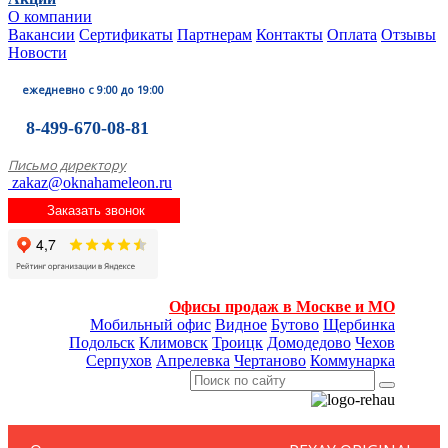
О компании
Вакансии
Сертификаты
Партнерам
Контакты
Оплата
Отзывы
Новости
ежедневно с 9:00 до 19:00
8-499-670-08-81
Письмо директору
zakaz@oknahameleon.ru
Заказать звонок
Офисы продаж в Москве и МО
Мобильный офис
Видное
Бутово
Щербинка
Подольск
Климовск
Троицк
Домодедово
Чехов
Серпухов
Апрелевка
Чертаново
Коммунарка