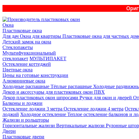
Ориг
Окна
Пластиковые окна
Для дач
Окна для квартиры
Пластиковые окна для частных дом
Детский замок на окна
Стеклопакеты
Мультифункциональный
стеклопакет
МУЛЬТИПАКЕТ
Остекление коттеджей
Цветные окна
Цены на готовые конструкции
Алюминиевые окна
Холодные распашные
Тёплые распашные
Холодные раздвижн
Декор и аксессуары для пластиковых окон ПВХ
Декор пластиковых окон шпросами
Ручки для окон и дверей
От
Балконы и лоджии
Остекление лоджии 3 метра
Остекление лоджии 4 метра
Остек
лоджий
Холодное остекление
Теплое остекление балконов и л
Жалюзи и рольшторы
Горизонтальные жалюзи
Вертикальные жалюзи
Рулонные што
Двери
Пластиковые двери