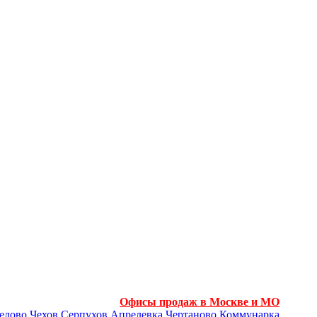
Офисы продаж в Москве и МО
едово
Чехов
Серпухов
Апрелевка
Чертаново
Коммунарка