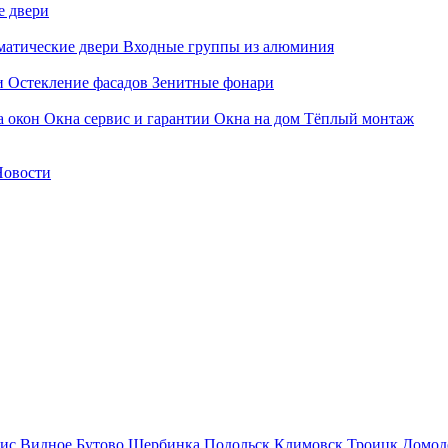
е двери
матические двери
Входные группы из алюминия
и
Остекление фасадов
Зенитные фонари
а окон
Окна сервис и гарантии
Окна на дом
Тёплый монтаж
Новости
ис
Видное
Бутово
Щербинка
Подольск
Климовск
Троицк
Домод