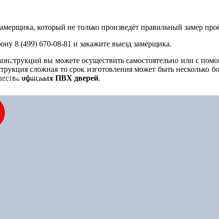
амерщика, который не только произведёт правильный замер проё
ну 8 (499) 670-08-81 и закажите выезд замерщика.
бором?
нструкций вы можете осуществить самостоятельно или с пом
струкция сложная то срок изготовления может быть несколько б
ть на замер
чества
офисных ПВХ дверей
.