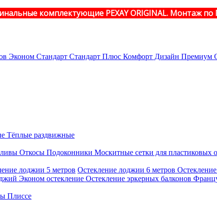
инальные комплектующие PEXAY ORIGINAL. Монтаж по 
ов
Эконом
Стандарт
Стандарт Плюс
Комфорт
Дизайн
Премиум
О
ые
Тёплые раздвижные
ливы
Откосы
Подоконники
Москитные сетки для пластиковых 
ление лоджии 5 метров
Остекление лоджии 6 метров
Остекление
оджий
Эконом остекление
Остекление эркерных балконов
Францу
ры
Плиссе