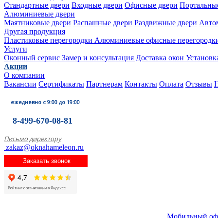
Стандартные двери
Входные двери
Офисные двери
Портальны
Алюминиевые двери
Маятниковые двери
Распашные двери
Раздвижные двери
Авто
Другая продукция
Пластиковые перегородки
Алюминиевые офисные перегородк
Услуги
Оконный сервис
Замер и консультация
Доставка окон
Установк
Акции
О компании
Вакансии
Сертификаты
Партнерам
Контакты
Оплата
Отзывы
ежедневно с 9:00 до 19:00
8-499-670-08-81
Письмо директору
zakaz@oknahameleon.ru
Заказать звонок
Мобильный оф