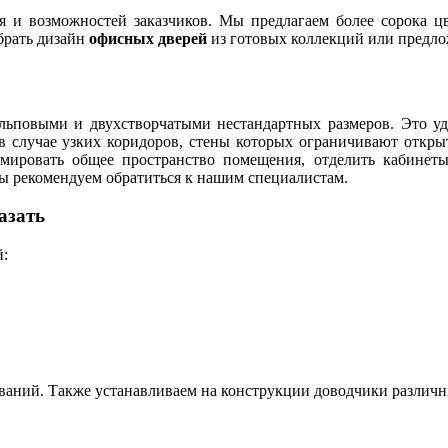
я и возможностей заказчиков. Мы предлагаем более сорока ц
брать дизайн
офисных дверей
из готовых коллекций или предло
льповыми и двухстворчатыми нестандартных размеров. Это у
в случае узких коридоров, стены которых ограничивают откры
рмировать общее пространство помещения, отделить кабинет
ы рекомендуем обратиться к нашим специалистам.
азать
й:
аний. Также устанавливаем на конструкции доводчики различн