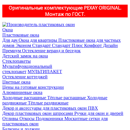
Оригинальные комплектующие PEXAY ORIGINAL.
Монтаж по ГОСТ.
Окна
Пластиковые окна
Для дач
Окна для квартиры
Пластиковые окна для частных
домов
Эконом
Стандарт
Стандарт Плюс
Комфорт
Дизайн
Премиум
Остекление веранд и беседок
Детский замок на окна
Стеклопакеты
Мультифункциональный
стеклопакет
МУЛЬТИПАКЕТ
Остекление коттеджей
Цветные окна
Цены на готовые конструкции
Алюминиевые окна
Холодные распашные
Тёплые распашные
Холодные
раздвижные
Тёплые раздвижные
Декор и аксессуары для пластиковых окон ПВХ
Декор пластиковых окон шпросами
Ручки для окон и дверей
Отливы
Откосы
Подоконники
Москитные сетки для
пластиковых окон
Балконы и лоджии