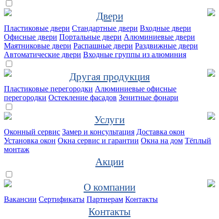
Двери
Пластиковые двери
Стандартные двери
Входные двери
Офисные двери
Портальные двери
Алюминиевые двери
Маятниковые двери
Распашные двери
Раздвижные двери
Автоматические двери
Входные группы из алюминия
Другая продукция
Пластиковые перегородки
Алюминиевые офисные
перегородки
Остекление фасадов
Зенитные фонари
Услуги
Оконный сервис
Замер и консультация
Доставка окон
Установка окон
Окна сервис и гарантии
Окна на дом
Тёплый
монтаж
Акции
О компании
Вакансии
Сертификаты
Партнерам
Контакты
Контакты