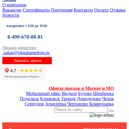
О компании
Вакансии
Сертификаты
Партнерам
Контакты
Оплата
Отзывы
Новости
ежедневно с 9:00 до 19:00
8-499-670-08-81
Письмо директору
zakaz@oknahameleon.ru
Заказать звонок
Офисы продаж в Москве и МО
Мобильный офис
Видное
Бутово
Щербинка
Подольск
Климовск
Троицк
Домодедово
Чехов
Серпухов
Апрелевка
Чертаново
Коммунарка