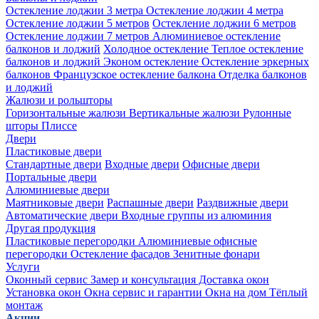
Остекление лоджии 3 метра
Остекление лоджии 4 метра
Остекление лоджии 5 метров
Остекление лоджии 6 метров
Остекление лоджии 7 метров
Алюминиевое остекление
балконов и лоджий
Холодное остекление
Теплое остекление
балконов и лоджий
Эконом остекление
Остекление эркерных
балконов
Французское остекление балкона
Отделка балконов
и лоджий
Жалюзи и рольшторы
Горизонтальные жалюзи
Вертикальные жалюзи
Рулонные
шторы
Плиссе
Двери
Пластиковые двери
Стандартные двери
Входные двери
Офисные двери
Портальные двери
Алюминиевые двери
Маятниковые двери
Распашные двери
Раздвижные двери
Автоматические двери
Входные группы из алюминия
Другая продукция
Пластиковые перегородки
Алюминиевые офисные
перегородки
Остекление фасадов
Зенитные фонари
Услуги
Оконный сервис
Замер и консультация
Доставка окон
Установка окон
Окна сервис и гарантии
Окна на дом
Тёплый
монтаж
Акции