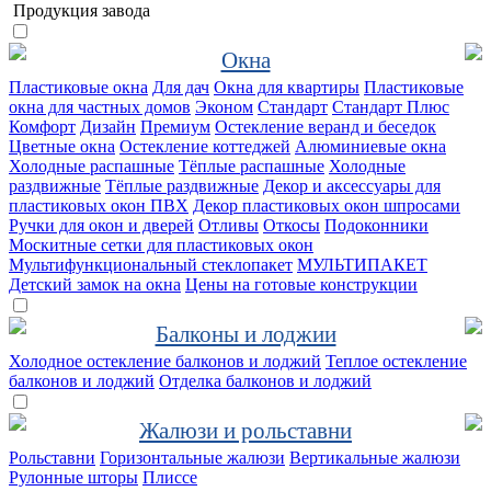
Продукция завода
Окна
Пластиковые окна
Для дач
Окна для квартиры
Пластиковые
окна для частных домов
Эконом
Стандарт
Стандарт Плюс
Комфорт
Дизайн
Премиум
Остекление веранд и беседок
Цветные окна
Остекление коттеджей
Алюминиевые окна
Холодные распашные
Тёплые распашные
Холодные
раздвижные
Тёплые раздвижные
Декор и аксессуары для
пластиковых окон ПВХ
Декор пластиковых окон шпросами
Ручки для окон и дверей
Отливы
Откосы
Подоконники
Москитные сетки для пластиковых окон
Мультифункциональный стеклопакет
МУЛЬТИПАКЕТ
Детский замок на окна
Цены на готовые конструкции
Балконы и лоджии
Холодное остекление балконов и лоджий
Теплое остекление
балконов и лоджий
Отделка балконов и лоджий
Жалюзи и рольставни
Рольставни
Горизонтальные жалюзи
Вертикальные жалюзи
Рулонные шторы
Плиссе