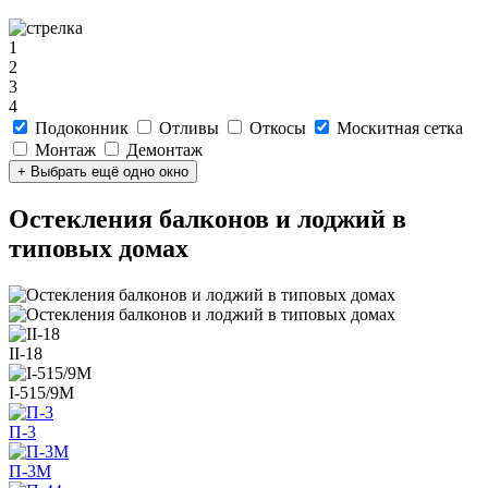
1
2
3
4
Подоконник
Отливы
Откосы
Москитная сетка
Монтаж
Демонтаж
+ Выбрать ещё одно окно
Остекления балконов и лоджий в
типовых домах
II-18
I-515/9М
П-3
П-3М