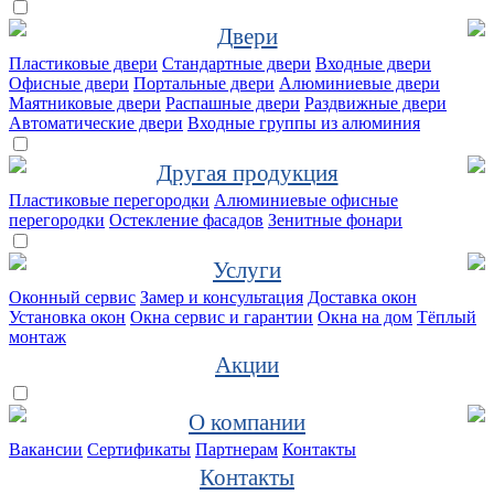
Двери
Пластиковые двери
Стандартные двери
Входные двери
Офисные двери
Портальные двери
Алюминиевые двери
Маятниковые двери
Распашные двери
Раздвижные двери
Автоматические двери
Входные группы из алюминия
Другая продукция
Пластиковые перегородки
Алюминиевые офисные
перегородки
Остекление фасадов
Зенитные фонари
Услуги
Оконный сервис
Замер и консультация
Доставка окон
Установка окон
Окна сервис и гарантии
Окна на дом
Тёплый
монтаж
Акции
О компании
Вакансии
Сертификаты
Партнерам
Контакты
Контакты