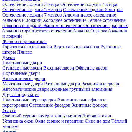
Остекление лоджии 3 метра
Остекление лоджии 4 метра
Остекление лоджии 5 метров
Остекление лоджии 6 метров
Остекление лоджии 7 метров
Алюминиевое остекление
балконов и лоджий
Холодное остекление
Теплое остекление
балконов и лоджий
Эконом остекление
Остекление эркерных
балконов
Французское остекление балкона
Отделка балконов
и лоджий
Жалюзи и рольшторы
Горизонтальные жалюзи
Вертикальные жалюзи
Рулонные
шторы
Плиссе
Двери
Пластиковые двери
Стандартные двери
Входные двери
Офисные двери
Портальные двери
Алюминиевые двери
Маятниковые двери
Распашные двери
Раздвижные двери
Автоматические двери
Входные группы из алюминия
Другая продукция
Пластиковые перегородки
Алюминиевые офисные
перегородки
Остекление фасадов
Зенитные фонари
Услуги
Оконный сервис
Замер и консультация
Доставка окон
Установка окон
Окна сервис и гарантии
Окна на дом
Тёплый
монтаж
Акции