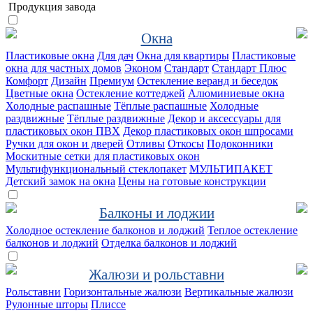
Продукция завода
Окна
Пластиковые окна
Для дач
Окна для квартиры
Пластиковые
окна для частных домов
Эконом
Стандарт
Стандарт Плюс
Комфорт
Дизайн
Премиум
Остекление веранд и беседок
Цветные окна
Остекление коттеджей
Алюминиевые окна
Холодные распашные
Тёплые распашные
Холодные
раздвижные
Тёплые раздвижные
Декор и аксессуары для
пластиковых окон ПВХ
Декор пластиковых окон шпросами
Ручки для окон и дверей
Отливы
Откосы
Подоконники
Москитные сетки для пластиковых окон
Мультифункциональный стеклопакет
МУЛЬТИПАКЕТ
Детский замок на окна
Цены на готовые конструкции
Балконы и лоджии
Холодное остекление балконов и лоджий
Теплое остекление
балконов и лоджий
Отделка балконов и лоджий
Жалюзи и рольставни
Рольставни
Горизонтальные жалюзи
Вертикальные жалюзи
Рулонные шторы
Плиссе