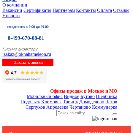
О компании
Вакансии
Сертификаты
Партнерам
Контакты
Оплата
Отзывы
Новости
ежедневно с 9:00 до 19:00
8-499-670-08-81
Письмо директору
zakaz@oknahameleon.ru
Заказать звонок
Офисы продаж в Москве и МО
Мобильный офис
Видное
Бутово
Щербинка
Подольск
Климовск
Троицк
Домодедово
Чехов
Серпухов
Апрелевка
Чертаново
Коммунарка