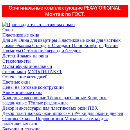
Оригинальные комплектующие PEXAY ORIGINAL.
Монтаж по ГОСТ.
Окна
Пластиковые окна
Для дач
Окна для квартиры
Пластиковые окна для частных
домов
Эконом
Стандарт
Стандарт Плюс
Комфорт
Дизайн
Премиум
Остекление веранд и беседок
Детский замок на окна
Стеклопакеты
Мультифункциональный
стеклопакет
МУЛЬТИПАКЕТ
Остекление коттеджей
Цветные окна
Цены на готовые конструкции
Алюминиевые окна
Холодные распашные
Тёплые распашные
Холодные
раздвижные
Тёплые раздвижные
Декор и аксессуары для пластиковых окон ПВХ
Декор пластиковых окон шпросами
Ручки для окон и дверей
Отливы
Откосы
Подоконники
Москитные сетки для
пластиковых окон
Балконы и лоджии