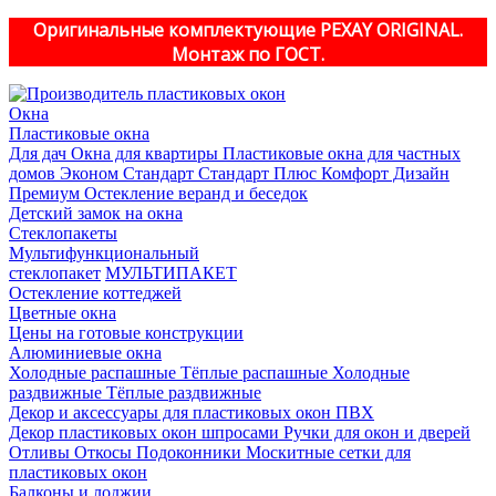
Оригинальные комплектующие PEXAY ORIGINAL.
Монтаж по ГОСТ.
Окна
Пластиковые окна
Для дач
Окна для квартиры
Пластиковые окна для частных
домов
Эконом
Стандарт
Стандарт Плюс
Комфорт
Дизайн
Премиум
Остекление веранд и беседок
Детский замок на окна
Стеклопакеты
Мультифункциональный
стеклопакет
МУЛЬТИПАКЕТ
Остекление коттеджей
Цветные окна
Цены на готовые конструкции
Алюминиевые окна
Холодные распашные
Тёплые распашные
Холодные
раздвижные
Тёплые раздвижные
Декор и аксессуары для пластиковых окон ПВХ
Декор пластиковых окон шпросами
Ручки для окон и дверей
Отливы
Откосы
Подоконники
Москитные сетки для
пластиковых окон
Балконы и лоджии