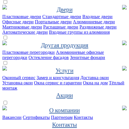
Двери
Пластиковые двери
Стандартные двери
Входные двери
Офисные двери
Портальные двери
Алюминиевые двери
Маятниковые двери
Распашные двери
Раздвижные двери
Автоматические двери
Входные группы из алюминия
Другая продукция
Пластиковые перегородки
Алюминиевые офисные
перегородки
Остекление фасадов
Зенитные фонари
Услуги
Оконный сервис
Замер и консультация
Доставка окон
Установка окон
Окна сервис и гарантии
Окна на дом
Тёплый
монтаж
Акции
О компании
Вакансии
Сертификаты
Партнерам
Контакты
Контакты