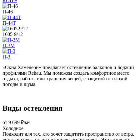
КОПЭ
П-46
П-44Т
1605-9/12
П-3М
П-3
«Окна Хамелеон» предлагает остекление балконов и лоджий
профилями Rehau. Мы поможем создать комфортное место
отдыха, работы или хранения вещей, с защитой от плохой
погоды и шума.
Виды остекления
от 9 699 ₽/м²
Холодное
Подходит для тех, кто хочет защитить пространство от ветра,
дождя и снега, но не планирует его утеплять. Этот вариант