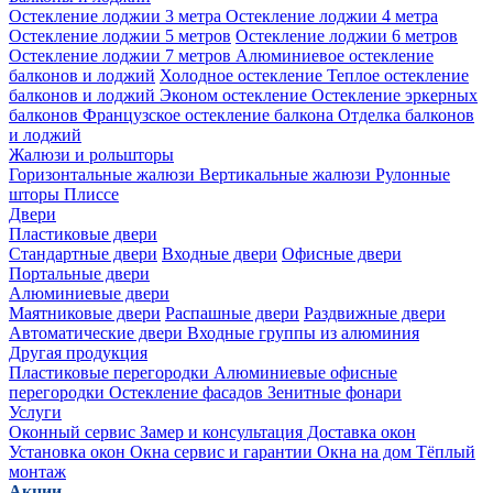
Остекление лоджии 3 метра
Остекление лоджии 4 метра
Остекление лоджии 5 метров
Остекление лоджии 6 метров
Остекление лоджии 7 метров
Алюминиевое остекление
балконов и лоджий
Холодное остекление
Теплое остекление
балконов и лоджий
Эконом остекление
Остекление эркерных
балконов
Французское остекление балкона
Отделка балконов
и лоджий
Жалюзи и рольшторы
Горизонтальные жалюзи
Вертикальные жалюзи
Рулонные
шторы
Плиссе
Двери
Пластиковые двери
Стандартные двери
Входные двери
Офисные двери
Портальные двери
Алюминиевые двери
Маятниковые двери
Распашные двери
Раздвижные двери
Автоматические двери
Входные группы из алюминия
Другая продукция
Пластиковые перегородки
Алюминиевые офисные
перегородки
Остекление фасадов
Зенитные фонари
Услуги
Оконный сервис
Замер и консультация
Доставка окон
Установка окон
Окна сервис и гарантии
Окна на дом
Тёплый
монтаж
Акции