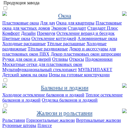
Продукция завода
Окна
Пластиковые окна
Для дач
Окна для квартиры
Пластиковые
окна для частных домов
Эконом
Стандарт
Стандарт Плюс
Комфорт
Дизайн
Премиум
Остекление веранд и беседок
Цветные окна
Остекление коттеджей
Алюминиевые окна
Холодные распашные
Тёплые распашные
Холодные
раздвижные
Тёплые раздвижные
Декор и аксессуары для
пластиковых окон ПВХ
Декор пластиковых окон шпросами
Ручки для окон и дверей
Отливы
Откосы
Подоконники
Москитные сетки для пластиковых окон
Мультифункциональный стеклопакет
МУЛЬТИПАКЕТ
Детский замок на окна
Цены на готовые конструкции
Балконы и лоджии
Холодное остекление балконов и лоджий
Теплое остекление
балконов и лоджий
Отделка балконов и лоджий
Жалюзи и рольставни
Рольставни
Горизонтальные жалюзи
Вертикальные жалюзи
Рулонные шторы
Плиссе