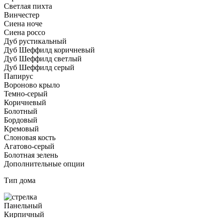
Светлая пихта
Винчестер
Сиена ноче
Сиена россо
Дуб рустикальный
Дуб Шеффилд коричневый
Дуб Шеффилд светлый
Дуб Шеффилд серый
Папирус
Вороново крыло
Темно-серый
Коричневый
Болотный
Бордовый
Кремовый
Слоновая кость
Агатово-серый
Болотная зелень
Дополнительные опции
Тип дома
Панельный
Кирпичный