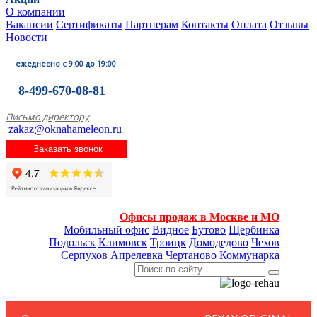
О компании
Вакансии
Сертификаты
Партнерам
Контакты
Оплата
Отзывы
Новости
ежедневно с 9:00 до 19:00
8-499-670-08-81
Письмо директору
zakaz@oknahameleon.ru
Заказать звонок
Офисы продаж в Москве и МО
Мобильный офис
Видное
Бутово
Щербинка
Подольск
Климовск
Троицк
Домодедово
Чехов
Серпухов
Апрелевка
Чертаново
Коммунарка